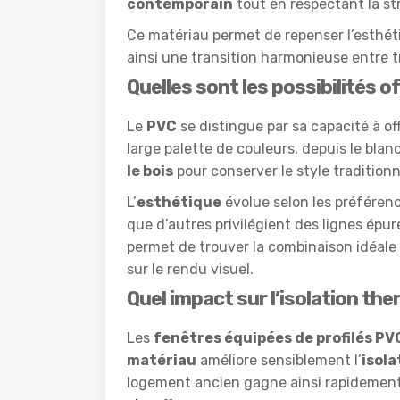
contemporain
tout en respectant la str
Ce matériau permet de repenser l’esthéti
ainsi une transition harmonieuse entre t
Quelles sont les possibilités o
Le
PVC
se distingue par sa capacité à o
large palette de couleurs, depuis le bla
le bois
pour conserver le style tradition
L’
esthétique
évolue selon les préféren
que d’autres privilégient des lignes épu
permet de trouver la combinaison idéale
sur le rendu visuel.
Quel impact sur l’isolation th
Les
fenêtres équipées de profilés PV
matériau
améliore sensiblement l’
isol
logement ancien gagne ainsi rapidement