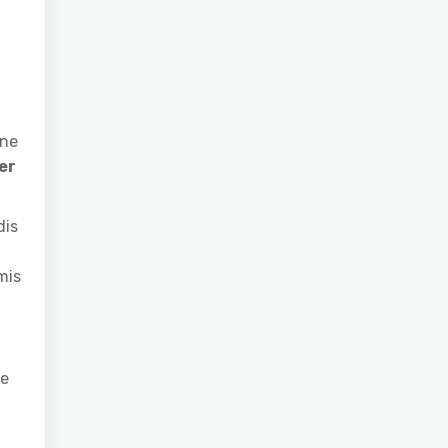
une
er
dis
mis
Ce