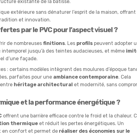
ucture existante de la bâtisse.
que extérieure sans dénaturer l’esprit de la maison, offrant
radition et innovation.
ffertes par le PVC pour l’aspect visuel ?
ffrir de nombreuses
finitions
. Les
profils
peuvent adopter 
nc intemporel jusqu’à des teintes audacieuses, et même
imit
nel d’une façade.
ces : certains modèles intègrent des moulures d’époque tan
rées, parfaites pour une
ambiance contemporaine
. Cela
 entre
héritage architectural
et modernité, sans compro
ermique et la performance énergétique ?
C
offrent une barrière efficace contre le froid et la chaleur. 
ation thermique
et réduit les pertes énergétiques. Un
 en confort et permet de
réaliser des économies sur le