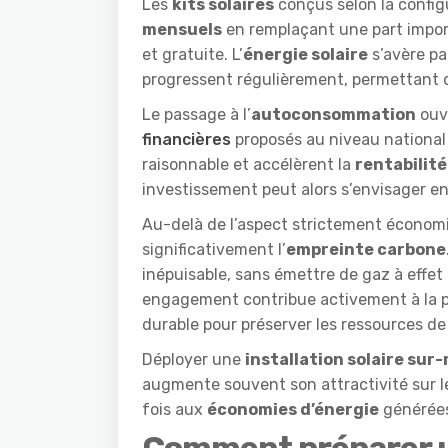
Les
kits solaires
conçus selon la config
mensuels
en remplaçant une part impor
et gratuite. L’
énergie solaire
s’avère par
progressent régulièrement, permettant d
Le passage à l’
autoconsommation
ouvr
financières
proposés au niveau national o
raisonnable et accélèrent la
rentabilité
investissement peut alors s’envisager e
Au-delà de l’aspect strictement écono
significativement l’
empreinte carbone
inépuisable, sans émettre de gaz à effet 
engagement contribue activement à la p
durable pour préserver les ressources d
Déployer une
installation solaire sur
augmente souvent son attractivité sur le
fois aux
économies d’énergie
générées
Comment préparer un