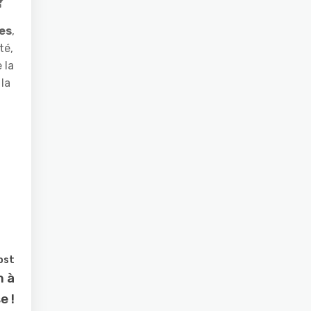
es
,
té,
 la
 la
ost
n à
e !