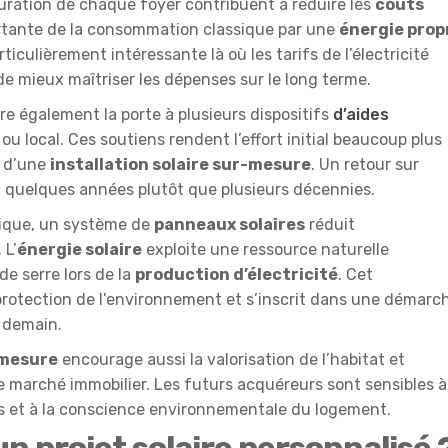
uration de chaque foyer contribuent à réduire les
coûts
tante de la consommation classique par une
énergie prop
ticulièrement intéressante là où les tarifs de l’électricité
e mieux maîtriser les dépenses sur le long terme.
e également la porte à plusieurs dispositifs
d’aides
u local. Ces soutiens rendent l’effort initial beaucoup plus
d’une
installation solaire sur-mesure
. Un retour sur
n quelques années plutôt que plusieurs décennies.
mique, un système de
panneaux solaires
réduit
. L’
énergie solaire
exploite une ressource naturelle
de serre lors de la
production d’électricité
. Cet
rotection de l’environnement et s’inscrit dans une démarc
e demain.
-mesure
encourage aussi la valorisation de l’habitat et
 marché immobilier. Les futurs acquéreurs sont sensibles à
 et à la conscience environnementale du logement.
 projet solaire personnalisé 