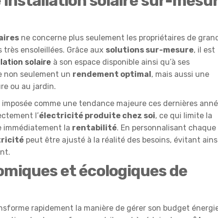
 installation solaire sur-mesu
aires
ne concerne plus seulement les propriétaires de gran
 très ensoleillées. Grâce aux
solutions sur-mesure
, il est
llation solaire
à son espace disponible ainsi qu’à ses
re non seulement un
rendement optimal
, mais aussi une
re ou au jardin.
t imposée comme une tendance majeure ces dernières anné
ectement l’
électricité produite chez soi
, ce qui limite la
se immédiatement la
rentabilité
. En personnalisant chaque
ricité
peut être ajusté à la réalité des besoins, évitant ains
nt.
miques et écologiques de
nsforme rapidement la manière de gérer son budget énergie