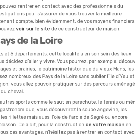
us pouvez rentrer en contact avec des professionnels du
tigations pour s’assurer de vous trouver la meilleure
n tenant compte, bien évidemment, de vos moyens financiers
 pouvez
voir sur le site
de ce constructeur de maison.
pays de la Loire
s et 5 départements, cette localité a en son sein des lieux
s décidez d’aller y vivre. Vous pourrez, par exemple, découv
lages et prairies, le patrimoine historique du vieux Mans, les
ez nombreux des Pays de la Loire sans oublier l’île d’Yeu et
égion, vous allez pouvoir pratiquer sur des parcours aménag
 du cheval.
es autres sports comme le saut en parachute, le tennis ou m
é gastronomique, vous découvrirez la soupe angevine, les
les rillettes mais aussi l’oie de farcie de Segré ou encore
 poisson. Cela dit, pour la construction
de votre maison
en
 tous ces avantages, n’hésitez pas à rentrer en contact avec