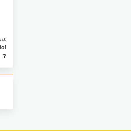
ost
loi
?