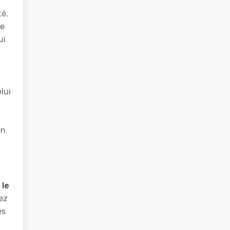
té.
le
ui
lui
en
 le
rez
es