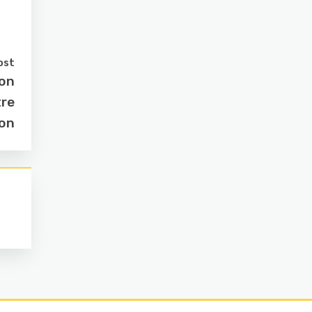
ost
ion
tre
on